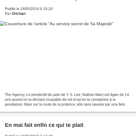
Publié le 24/05/2010 à 10:24
Par
Orichan
The Agency, Le pendentif de jade de Y. S. Lee, Nathan Mary est âgée de 14
ans quand on la déclare coupable de vol et qu'on la condamne à la
pendaison. Mais sur la route de la potence, elle sera sauvée par une femme
mystérieuse qui lui propose de rejoindre...
En mai fait enfin ce qui te plait