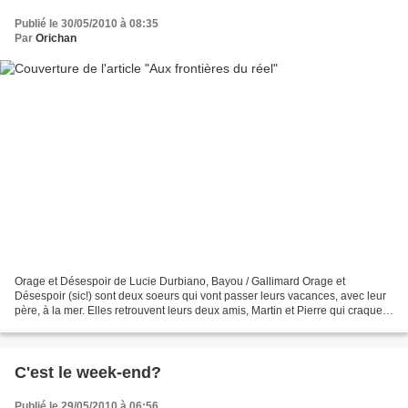
Publié le 30/05/2010 à 08:35
Par
Orichan
Orage et Désespoir de Lucie Durbiano, Bayou / Gallimard Orage et
Désespoir (sic!) sont deux soeurs qui vont passer leurs vacances, avec leur
père, à la mer. Elles retrouvent leurs deux amis, Martin et Pierre qui craquent
sur Désespoir, mais surtout, elles...
C'est le week-end?
Publié le 29/05/2010 à 06:56