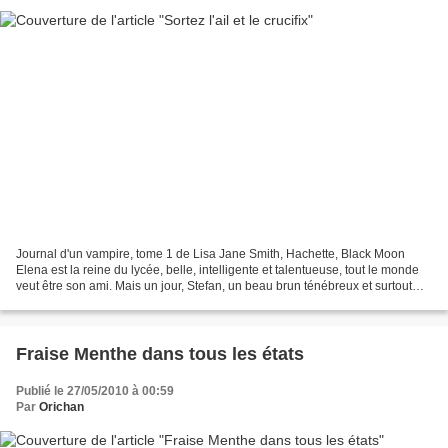
Journal d'un vampire, tome 1 de Lisa Jane Smith, Hachette, Black Moon
Elena est la reine du lycée, belle, intelligente et talentueuse, tout le monde
veut être son ami. Mais un jour, Stefan, un beau brun ténébreux et surtout
très mystérieux fait son apparition,...
Fraise Menthe dans tous les états
Publié le 27/05/2010 à 00:59
Par
Orichan