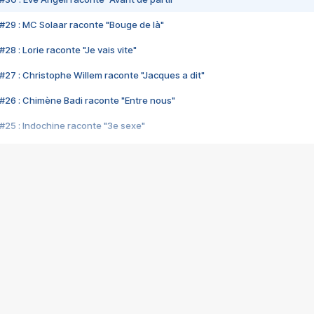
#29 : MC Solaar raconte "Bouge de là"
28 : Lorie raconte "Je vais vite"
#27 : Christophe Willem raconte "Jacques a dit"
#26 : Chimène Badi raconte "Entre nous"
#25 : Indochine raconte "3e sexe"
#24 : Zaho raconte "C'est chelou"
#23 : Patrick Bruel raconte "Au café des délices"
#22 : Kyo raconte "Le chemin"
#21 : Nolwenn Leroy raconte "Cassé"
#20 : Patrick Hernandez raconte "Born to be alive"
#19 : Lorie raconte "Près de moi"
#18 : Michael Jones raconte "A nos actes manqués" (avec Jean-Jacque