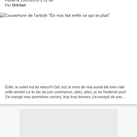
Publié le 23/05/2010 à 12:48
Par
Orichan
Enfin, le soleil est de retour!!! Ouf, ouf, le mois de mai aurait été bien raté
cette année! Le tic tac de juin commence, allez, allez, je ne l'entends pas!
J'ai mangé mes premières cerises, trop trop bonnes, j'ai essayé de pas
regarder le prix, ça m'a...