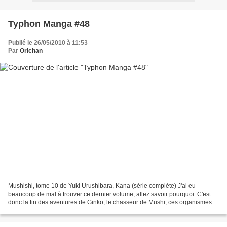
Typhon Manga #48
Publié le 26/05/2010 à 11:53
Par
Orichan
Mushishi, tome 10 de Yuki Urushibara, Kana (série complète) J'ai eu
beaucoup de mal à trouver ce dernier volume, allez savoir pourquoi. C'est
donc la fin des aventures de Ginko, le chasseur de Mushi, ces organismes
mi-esprit, mi-parasites qui s'attaquent...