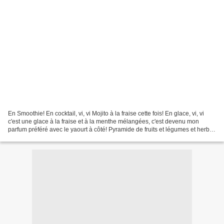
En Smoothie! En cocktail, vi, vi Mojito à la fraise cette fois! En glace, vi, vi
c'est une glace à la fraise et à la menthe mélangées, c'est devenu mon
parfum préféré avec le yaourt à côté! Pyramide de fruits et légumes et herbes
dont la menthe! Oui,...