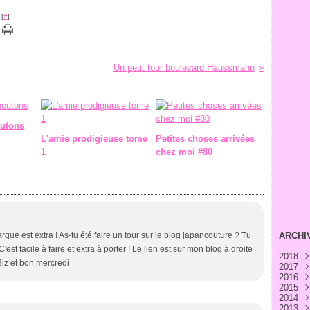
 [
#
]
Un petit tour boulevard Haussmann
outons
L'amie prodigieuse tome
Petites choses arrivées
1
chez moi #80
arque est extra ! As-tu été faire un tour sur le blog japancouture ? Tu
ARCHI
est facile à faire et extra à porter ! Le lien est sur mon blog à droite
2018
Biz et bon mercredi
2017
Avri
2016
Févr
Déc
2015
Janv
Nov
Déc
2014
Oct
Nov
Déc
2013
Sep
Oct
Nov
Déc