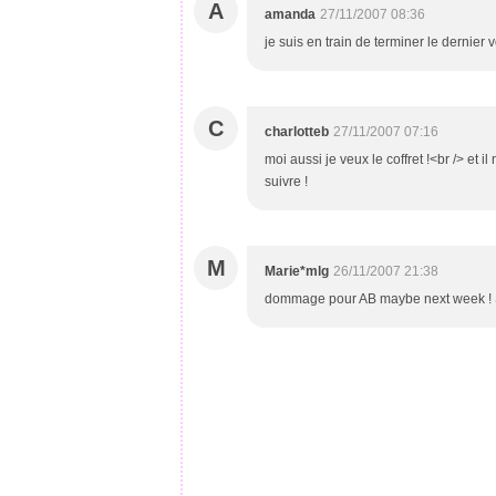
A
amanda
27/11/2007 08:36
je suis en train de terminer le dernier
C
charlotteb
27/11/2007 07:16
moi aussi je veux le coffret !<br /> et i
suivre !
M
Marie*mlg
26/11/2007 21:38
dommage pour AB maybe next week ! Si