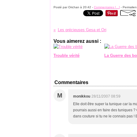
Posté par Orichan à 20:42 -
Commentaires [
…
]
- Permalien
Les précieuses Gesa et Ori
Vous aimerez aussi :
Trouble vérité
La Guerre des b
Commentaires
M
monikkou
28/11/2007 08:59
Elle doit être super la tunique car la m
pourrais aussi en faire des tuniques ? C'
dans couture si tu ne le connais pas ! 