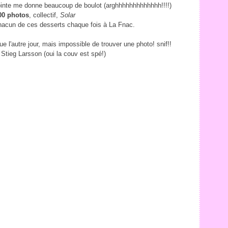
qui pointe me donne beaucoup de boulot (arghhhhhhhhhhhhh!!!!)
000 photos
, collectif,
Solar
chacun de ces desserts chaque fois à La Fnac.
vue l'autre jour, mais impossible de trouver une photo! snif!!
 Stieg Larsson (oui la couv est spé!)