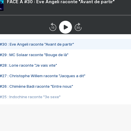
FACE A #30 : Eve Angeli raconte "Avant de partir"
#30 : Eve Angeli raconte "Avant de partir"
#29 : MC Solaar raconte "Bouge de là"
28 : Lorie raconte "Je vais vite"
#27 : Christophe Willem raconte "Jacques a dit"
#26 : Chimène Badi raconte "Entre nous"
#25 : Indochine raconte "3e sexe"
#24 : Zaho raconte "C'est chelou"
#23 : Patrick Bruel raconte "Au café des délices"
#22 : Kyo raconte "Le chemin"