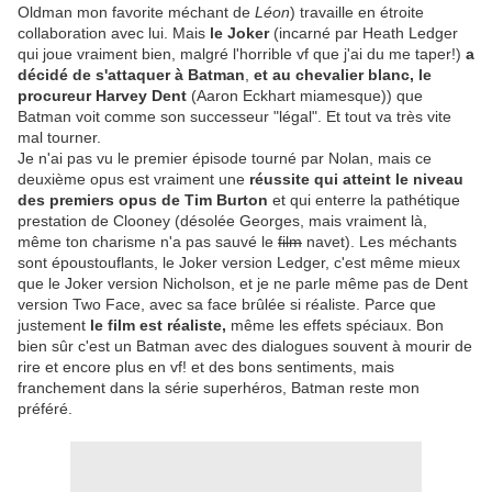
Oldman mon favorite méchant de
Léon
) travaille en étroite
collaboration avec lui. Mais
le Joker
(incarné par Heath Ledger
qui joue vraiment bien, malgré l'horrible vf que j'ai du me taper!)
a
décidé de s'attaquer à Batman
,
et au chevalier blanc,
le
procureur Harvey Dent
(Aaron Eckhart miamesque)) que
Batman voit comme son successeur "légal". Et tout va très vite
mal tourner.
Je n'ai pas vu le premier épisode tourné par Nolan, mais ce
deuxième opus est vraiment une
réussite qui atteint le niveau
des premiers opus de Tim Burton
et qui enterre la pathétique
prestation de Clooney (désolée Georges, mais vraiment là,
même ton charisme n'a pas sauvé le
film
navet). Les méchants
sont époustouflants, le Joker version Ledger, c'est même mieux
que le Joker version Nicholson, et je ne parle même pas de Dent
version Two Face, avec sa face brûlée si réaliste. Parce que
justement
le film est réaliste,
même les effets spéciaux. Bon
bien sûr c'est un Batman avec des dialogues souvent à mourir de
rire et encore plus en vf! et des bons sentiments, mais
franchement dans la série superhéros, Batman reste mon
préféré.