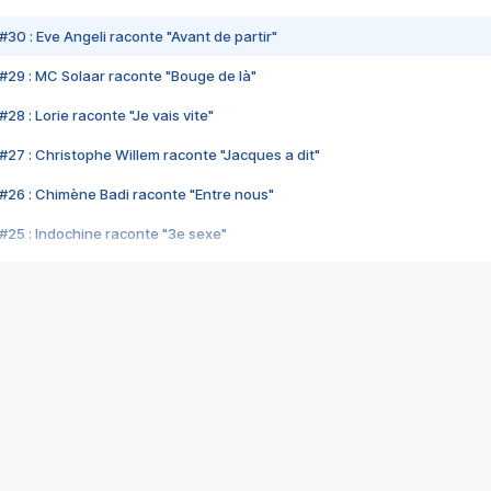
#30 : Eve Angeli raconte "Avant de partir"
#29 : MC Solaar raconte "Bouge de là"
28 : Lorie raconte "Je vais vite"
#27 : Christophe Willem raconte "Jacques a dit"
#26 : Chimène Badi raconte "Entre nous"
#25 : Indochine raconte "3e sexe"
#24 : Zaho raconte "C'est chelou"
#23 : Patrick Bruel raconte "Au café des délices"
#22 : Kyo raconte "Le chemin"
#21 : Nolwenn Leroy raconte "Cassé"
#20 : Patrick Hernandez raconte "Born to be alive"
#19 : Lorie raconte "Près de moi"