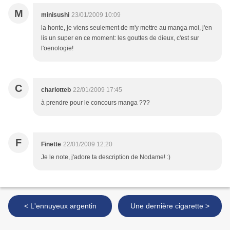
M
minisushi
23/01/2009 10:09
la honte, je viens seulement de m'y mettre au manga moi, j'en
lis un super en ce moment: les gouttes de dieux, c'est sur
l'oenologie!
C
charlotteb
22/01/2009 17:45
à prendre pour le concours manga ???
F
Finette
22/01/2009 12:20
Je le note, j'adore ta description de Nodame! :)
< L'ennuyeux argentin
Une dernière cigarette >