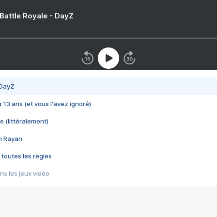
 Battle Royale - DayZ
 DayZ
 a 13 ans (et vous l'avez ignoré)
e (littéralement)
im Rayan
 toutes les règles
s les jeux vidéo
us choquant de Rockstar ? - Le scandale BULLY
e plus moche de Steam