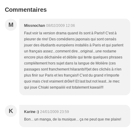
Commentaires
M
Missnochan
08/02/2009 12:06
Faut voir la version drama quand ils sont à Paris!! C'est à
pleurer de rire! Des comédiens japonais qui sont censés
jouer des étudiants européens installés à Paris et qui parlent
un français assez...comment dire...original...une nodame
encore plus déchainée et débile qui tente quelques phrases
complétement hors sujet dans la langue de Molière (ces
passages sont franchement hilarants!!!)et des clichés à n'en
plus finir sur Paris et les français!! C'est du grand n'importe
quoi mais c'est vraiment drôle!! Et last but not least...le mec
qui joue Chiaki sempaiiiii est totalement kawaii!!!
K
Karine :)
24/01/2009 23:59
Bon... un manga, de la musique... ça ne peut que me plaire!