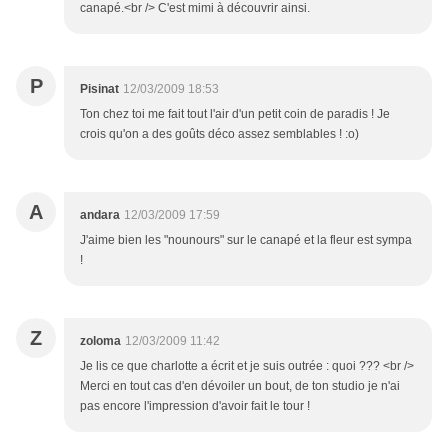
canapé.<br /> C'est mimi à découvrir ainsi.
P
Pisinat
12/03/2009 18:53
Ton chez toi me fait tout l'air d'un petit coin de paradis ! Je
crois qu'on a des goûts déco assez semblables ! :o)
A
andara
12/03/2009 17:59
J'aime bien les "nounours" sur le canapé et la fleur est sympa
!
Z
zoloma
12/03/2009 11:42
Je lis ce que charlotte a écrit et je suis outrée : quoi ??? <br />
Merci en tout cas d'en dévoiler un bout, de ton studio je n'ai
pas encore l'impression d'avoir fait le tour !