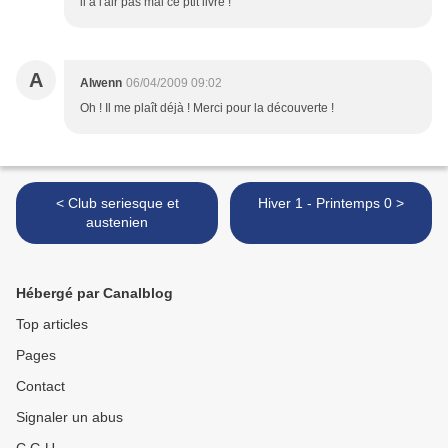
il a l'air pas mal ce ptit livre !
A
Alwenn
06/04/2009 09:02
Oh ! Il me plaît déjà ! Merci pour la découverte !
< Club seriesque et
Hiver 1 - Printemps 0 >
austenien
Hébergé par Canalblog
Top articles
Pages
Contact
Signaler un abus