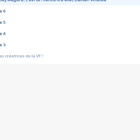
e 6
e 5
e 4
e 3
s créatrices de la VF !
e 2
e 1
e Mektoub My Love arrive enfin ! Rencontre avec Shaïn Boumedine et Sal
i : après Toni en famille
elle réalise le bouleversant Dites lui que je l'aime
ais ! Rencontre autour de Vie privée de Rebecca Zlotowski
 de Marguerite, Grave... Rencontre avec Ella Rumpf