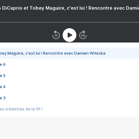
 DiCaprio et Tobey Maguire, c'est lui ! Rencontre avec Dam
bey Maguire, c'est lui ! Rencontre avec Damien Witecka
e 6
e 5
e 4
e 3
s créatrices de la VF !
e 2
e 1