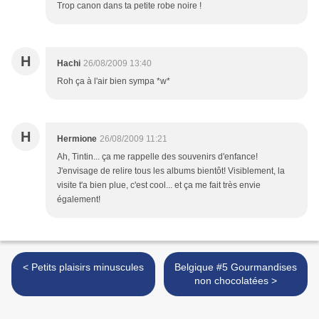
Trop canon dans ta petite robe noire !
H
Hachi
26/08/2009 13:40
Roh ça à l'air bien sympa *w*
H
Hermione
26/08/2009 11:21
Ah, Tintin... ça me rappelle des souvenirs d'enfance!
J'envisage de relire tous les albums bientôt! Visiblement, la
visite t'a bien plue, c'est cool... et ça me fait très envie
également!
< Petits plaisirs minuscules
Belgique #5 Gourmandises
non chocolatées >