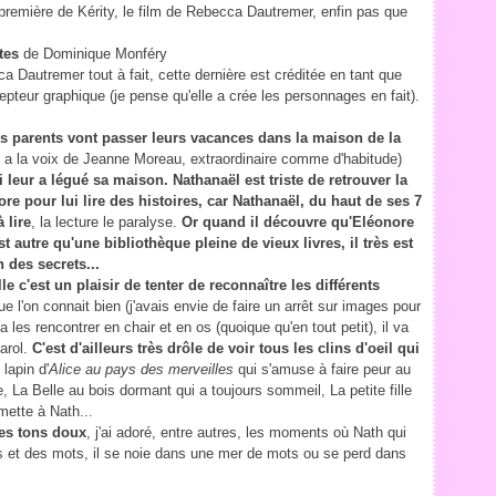
-première de Kérity, le film de Rebecca Dautremer, enfin pas que
tes
de Dominique Monféry
a Dautremer tout à fait, cette dernière est créditée en tant que
cepteur graphique (je pense qu'elle a crée les personnages en fait).
es parents vont passer leurs vacances dans la maison de la
 a la voix de Jeanne Moreau, extraordinaire comme d'habitude)
i leur a légué sa maison. Nathanaël est triste de retrouver la
e pour lui lire des histoires, car Nathanaël, du haut de ses 7
 lire
, la lecture le paralyse.
Or quand il découvre qu'Eléonore
st autre qu'une bibliothèque pleine de vieux livres, il très est
 des secrets...
 c'est un plaisir de tenter de reconnaître les différents
e l'on connait bien (j'avais envie de faire un arrêt sur images pour
 les rencontrer en chair et en os (quoique qu'en tout petit), il va
arol.
C'est d'ailleurs très drôle de voir tous les clins d'oeil qui
 lapin d'
Alice au pays des merveilles
qui s'amuse à faire peur au
, La Belle au bois dormant qui a toujours sommeil, La petite fille
mette à Nath...
es tons doux
, j'ai adoré, entre autres, les moments où Nath qui
vres et des mots, il se noie dans une mer de mots ou se perd dans