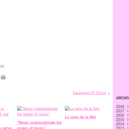
 [
#
]
Dautremer #7 Envol
ARCHI
2018
2017
Avri
2016
Févr
Déc
Le sens de la fête
2015
Janv
Nov
Déc
"Never underestimate the
2014
Oct
Nov
Déc
o serve
power of music"
2013
Sep
Oct
Nov
Déc