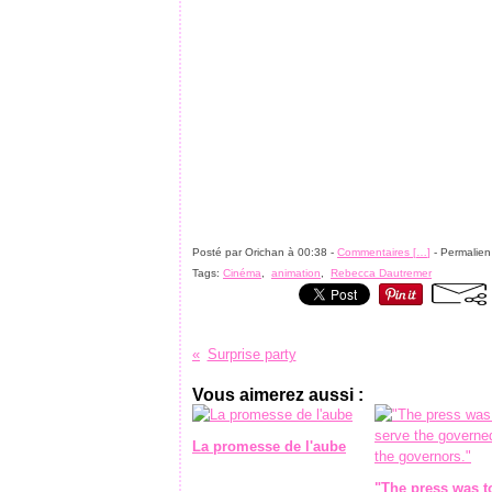
Posté par Orichan à 00:38 -
Commentaires [
…
]
- Permalien
Tags:
Cinéma
,
animation
,
Rebecca Dautremer
Surprise party
Vous aimerez aussi :
La promesse de l'aube
"The press was t