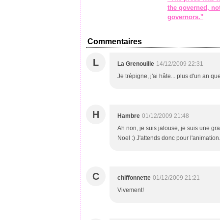
the governed, not
governors."
Commentaires
L
La Grenouille
14/12/2009 22:31
Je trépigne, j'ai hâte... plus d'un an que
H
Hambre
01/12/2009 21:48
Ah non, je suis jalouse, je suis une g
Noel :) J'attends donc pour l'animation..
C
chiffonnette
01/12/2009 21:21
Vivement!