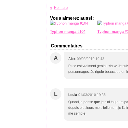
Peinture
Vous aimerez aussi :
Typhon manga #104
Typhon manga #
Commentaires
A
Alex
09/03/2010 19:43
Pluto est vraiment génial. <br /> Je su
personnages. Je rigole beaucoup en le 
L
Loula
01/03/2010 19:36
Quand je pense que je n'ai toujours pas
depuis plusieurs mois tellement je l'at
me semble.