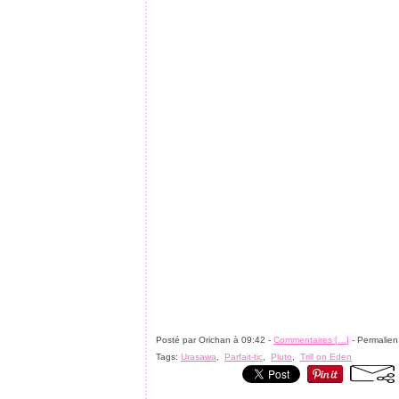
Posté par Orichan à 09:42 -
Commentaires [
…
]
- Permalien
Tags:
Urasawa
,
Parfait-tic
,
Pluto
,
Trill on Eden