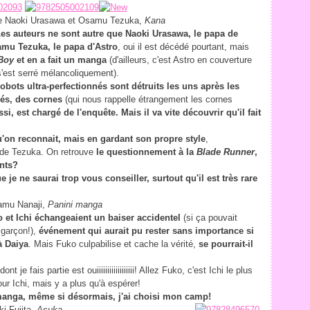
 Naoki Urasawa et Osamu Tezuka,
Kana
 Les auteurs ne sont autre que Naoki Urasawa, le papa de
mu Tezuka, le papa d'Astro
, oui il est décédé pourtant, mais
Boy
et en a fait un manga
(d'ailleurs, c'est Astro en couverture
s'est serré mélancoliquement).
robots ultra-perfectionnés sont détruits les uns après les
nés, des cornes
(qui nous rappelle étrangement les cornes
si, est chargé de l'enquête. Mais il va vite découvrir qu'il fait
u'on reconnait, mais en gardant son propre style
,
 de Tezuka. On retrouve
le questionnement à la
Blade Runner
,
ents?
je ne saurai trop vous conseiller, surtout qu'il est très rare
mu Nanaji,
Panini manga
 et Ichi échangeaient un baiser accidentel
(si ça pouvait
 garçon!),
événement qui aurait pu rester sans importance si
à Daiya
. Mais Fuko culpabilise et cache la vérité,
se pourrait-il
 je fais partie est ouiiiiiiiiiiiiiiiiii! Allez Fuko, c'est Ichi le plus
ur Ichi, mais y a plus qu'à espérer!
manga, même si désormais, j'ai choisi mon camp!
i Fujita,
Asuka