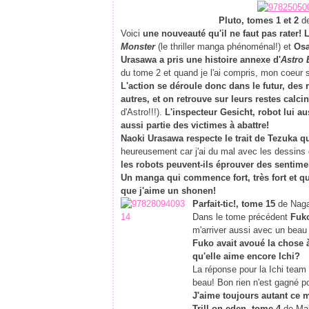
Pluto, tomes 1 et 2
de
Voici
une nouveauté qu'il ne faut pas rater!
Monster
(le thriller manga phénoménal!) et
Osa
Urasawa a pris une histoire annexe d'
Astro 
du tome 2 et quand je l'ai compris, mon coeur 
L'action se déroule donc dans le futur, des 
autres, et on retrouve sur leurs restes calci
d'Astro!!!).
L'inspecteur Gesicht, robot lui aus
aussi partie des victimes à abattre!
Naoki Urasawa respecte le trait de Tezuka q
heureusement car j'ai du mal avec les dessins
les robots peuvent-ils éprouver des sentim
Un manga qui commence fort, très fort et que 
que j'aime un shonen!
Parfait-tic!, tome 15
de Naga
Dans le tome précédent
Fuko
m'arriver aussi avec un beau
Fuko avait avoué la chose 
qu'elle aime encore Ichi?
La réponse pour la Ichi team dont
beau! Bon rien n'est gagné po
J'aime toujours autant ce 
Trill on eden, tome 4
de Mak