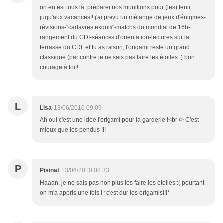
on en est tous là: préparer nos munitions pour (les) tenir
juqu'aux vacances!! j'ai prévu un mélange de jeux d'énigmes-
révisions-"cadavres exquis"-matchs du mondial de 16h-
rangement du CDI-séances d'orientation-lectures sur la
terrasse du CDI..et tu as raison, l'origami reste un grand
classique (par contre je ne sais pas faire les étoiles..) bon
courage à toi!!
L
Lisa
13/06/2010 09:09
Ah oui c'est une idée l'origami pour la garderie !<br /> C'est
mieux que les pendus !!!
P
Pisinat
13/06/2010 08:33
Haaan, je ne sais pas non plus les faire les étoiles :( pourtant
on m'a appris une fois ! *c'est dur les origamis!!!*