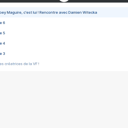
bey Maguire, c'est lui ! Rencontre avec Damien Witecka
e 6
e 5
e 4
e 3
s créatrices de la VF !
e 2
e 1
e Mektoub My Love arrive enfin ! Rencontre avec Shaïn Boumedine et Sal
i : après Toni en famille
elle réalise le bouleversant Dites lui que je l'aime
ais ! Rencontre autour de Vie privée de Rebecca Zlotowski