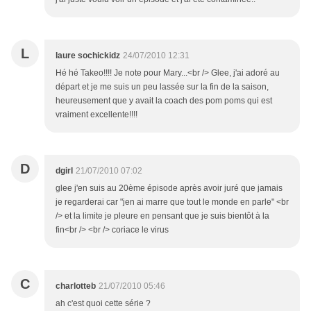
L
laure sochickidz
24/07/2010 12:31
Hé hé Takeo!!!! Je note pour Mary...<br /> Glee, j'ai adoré au
départ et je me suis un peu lassée sur la fin de la saison,
heureusement que y avait la coach des pom poms qui est
vraiment excellente!!!!
D
dgirl
21/07/2010 07:02
glee j'en suis au 20ème épisode après avoir juré que jamais
je regarderai car "jen ai marre que tout le monde en parle" <br
/> et la limite je pleure en pensant que je suis bientôt à la
fin<br /> <br /> coriace le virus
C
charlotteb
21/07/2010 05:46
ah c'est quoi cette série ?