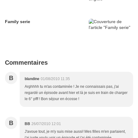
Family serie
Commentaires
B
blandine
01/08/2010 11:35
Arghhhh tu m'as contaminée ! Je ne connaissais pas, j'ai
regardé un épisode avant hier et là je suis en train de charger
le 6° pfff ! Bon séjour en écosse !
B
BB
26/07/2010 12:01
J'avoue tout, je m'y suis mise aussi! Mes filles m'en parlaient,
j'ai juste voulu voir un épisode et j'ai été contaminée..