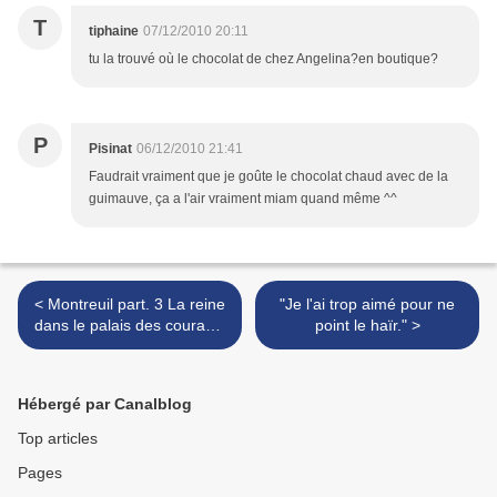
T
tiphaine
07/12/2010 20:11
tu la trouvé où le chocolat de chez Angelina?en boutique?
P
Pisinat
06/12/2010 21:41
Faudrait vraiment que je goûte le chocolat chaud avec de la
guimauve, ça a l'air vraiment miam quand même ^^
< Montreuil part. 3 La reine
"Je l'ai trop aimé pour ne
dans le palais des courants
point le haïr." >
d'air
Hébergé par Canalblog
Top articles
Pages