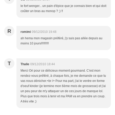
le fort wenger... un pain d'épice que je connais bien et qui doit
coûter un bras au monop ? ;) !!
R
romimi
09/12/2010 19:48
ah hema mon magasin préféré, j'y suis pas allée depuis au
moins 10 jours!!!!!!!!!!
T
Thalie
09/12/2010 18:44
Merci Ori pour ce délicieux moment gourmand. C'est mon
rendez-vous préféré, à chaque fois, je me demande ce que tu
vas nous dénicher.<br /> Pour ma part, j'ai le ventre en forme
d'oeuf kinder (je termine mon 6ème mois de grossesse) et j'ai
un peu peur de m'y attaquer un de ces jours de manque lol.
Plus que trois mois à tenir et ma PAM va en prendre un coup.
A très vite ;)