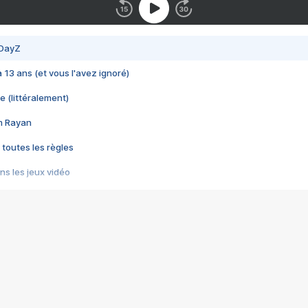
 DayZ
 a 13 ans (et vous l'avez ignoré)
e (littéralement)
im Rayan
 toutes les règles
s les jeux vidéo
us choquant de Rockstar ? - Le scandale BULLY
e plus moche de Steam
du RÊVE tourne au CAUCHEMAR
pendant 8 heures
it… à tort