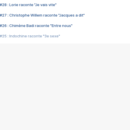
28 : Lorie raconte "Je vais vite"
#27 : Christophe Willem raconte "Jacques a dit"
#26 : Chimène Badi raconte "Entre nous"
#25 : Indochine raconte "3e sexe"
#24 : Zaho raconte "C'est chelou"
#23 : Patrick Bruel raconte "Au café des délices"
#22 : Kyo raconte "Le chemin"
#21 : Nolwenn Leroy raconte "Cassé"
#20 : Patrick Hernandez raconte "Born to be alive"
#19 : Lorie raconte "Près de moi"
#18 : Michael Jones raconte "A nos actes manqués" (avec Jean-Jacque
#17 : Khaled raconte "Aïcha"