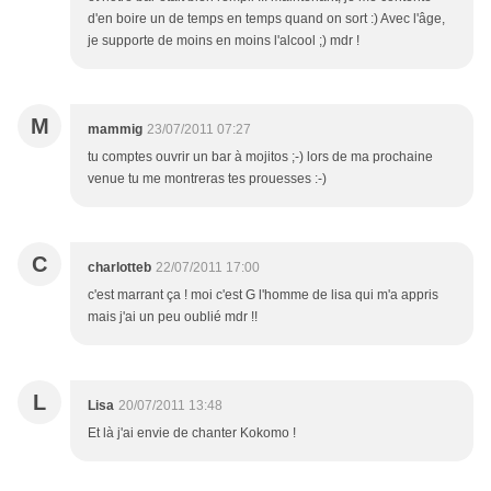
d'en boire un de temps en temps quand on sort :) Avec l'âge,
je supporte de moins en moins l'alcool ;) mdr !
M
mammig
23/07/2011 07:27
tu comptes ouvrir un bar à mojitos ;-) lors de ma prochaine
venue tu me montreras tes prouesses :-)
C
charlotteb
22/07/2011 17:00
c'est marrant ça ! moi c'est G l'homme de lisa qui m'a appris
mais j'ai un peu oublié mdr !!
L
Lisa
20/07/2011 13:48
Et là j'ai envie de chanter Kokomo !