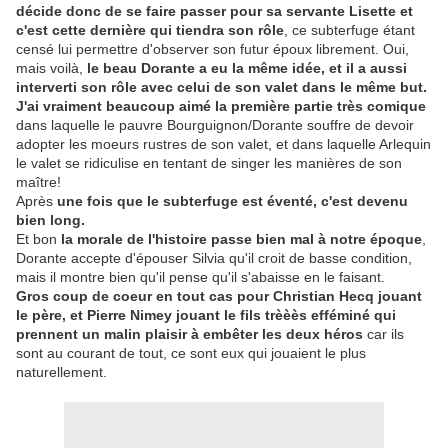
décide donc de se faire passer pour sa servante Lisette et
c'est cette dernière qui tiendra son rôle
, ce subterfuge étant
censé lui permettre d'observer son futur époux librement. Oui,
mais voilà,
le beau Dorante a eu la même idée, et il a aussi
interverti son rôle avec celui de son valet dans le même but.
J'ai vraiment beaucoup aimé la première partie très comique
dans laquelle le pauvre Bourguignon/Dorante souffre de devoir
adopter les moeurs rustres de son valet, et dans laquelle Arlequin
le valet se ridiculise en tentant de singer les manières de son
maître!
Après
une fois que le subterfuge est éventé, c'est devenu
bien long.
Et bon
la morale de l'histoire passe bien mal à notre époque
,
Dorante accepte d'épouser Silvia qu'il croit de basse condition,
mais il montre bien qu'il pense qu'il s'abaisse en le faisant.
Gros coup de coeur en tout cas pour Christian Hecq jouant
le père, et Pierre Nimey jouant le fils trèèès efféminé qui
prennent un malin plaisir à embêter les deux héros
car ils
sont au courant de tout, ce sont eux qui jouaient le plus
naturellement.