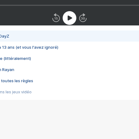
 DayZ
 a 13 ans (et vous l'avez ignoré)
e (littéralement)
im Rayan
 toutes les règles
s les jeux vidéo
us choquant de Rockstar ? - Le scandale BULLY
e plus moche de Steam
du RÊVE tourne au CAUCHEMAR
pendant 8 heures