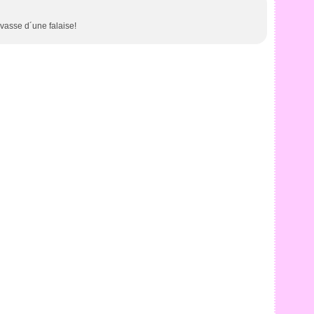
evasse d´une falaise!