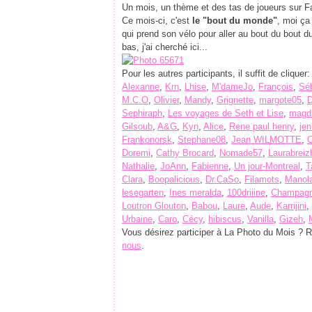
Un mois, un thème et des tas de joueurs sur 
Ce mois-ci, c'est
le "bout du monde"
, moi ça
qui prend son vélo pour aller au bout du bout d
bas, j'ai cherché ici...
Pour les autres participants, il suffit de cliquer:
Alexanne
,
Krn
,
Lhise
,
M'dameJo
,
François
,
Sé
M.C.O
,
Olivier
,
Mandy
,
Grignette
,
margote05
,
D
Sephiraph
,
Les voyages de Seth et Lise
,
magd
Gilsoub
,
A&G
,
Kyn
,
Alice
,
Rene paul henry
,
je
Frankonorsk
,
Stephane08
,
Jean WILMOTTE
,
C
Doremi
,
Cathy Brocard
,
Nomade57
,
Laurabreiz
Nathalie
,
JoAnn
,
Fabienne
,
Un jour-Montreal
,
T
Clara
,
Boopalicious
,
Dr.CaSo
,
Filamots
,
Manol
lesegarten
,
Ines meralda
,
100driiine
,
Champag
Loutron Glouton
,
Babou
,
Laure
,
Aude
,
Karrijini
,
Urbaine
,
Caro
,
Cécy
,
hibiscus
,
Vanilla
,
Gizeh
,
Vous désirez participer à La Photo du Mois ? 
nous
.