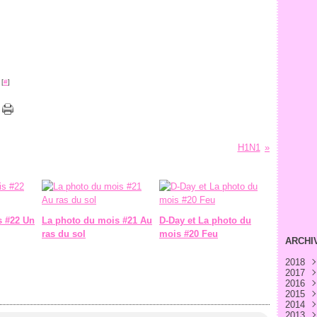
 [
#
]
H1N1
s #22 Un
La photo du mois #21 Au
D-Day et La photo du
ras du sol
mois #20 Feu
ARCHI
2018
2017
Avri
2016
Févr
Déc
2015
Janv
Nov
Déc
2014
Oct
Nov
Déc
2013
Sep
Oct
Nov
Déc