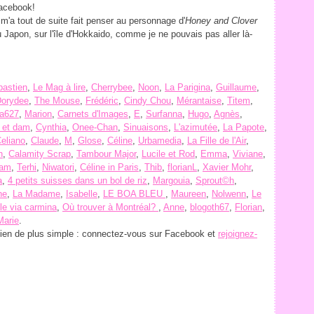
Facebook!
 m'a tout de suite fait penser au personnage d'
Honey and Clover
u Japon, sur l'île d'Hokkaido, comme je ne pouvais pas aller là-
bastien
,
Le Mag à lire
,
Cherrybee
,
Noon
,
La Parigina
,
Guillaume
,
orydee
,
The Mouse
,
Frédéric
,
Cindy Chou
,
Mérantaise
,
Titem
,
a627
,
Marion
,
Carnets d'Images
,
E
,
Surfanna
,
Hugo
,
Agnès
,
n et dam
,
Cynthia
,
Onee-Chan
,
Sinuaisons
,
L'azimutée
,
La Papote
,
eliano
,
Claude
,
M
,
Glose
,
Céline
,
Urbamedia
,
La Fille de l'Air
,
h
,
Calamity Scrap
,
Tambour Major
,
Lucile et Rod
,
Emma
,
Viviane
,
am
,
Terhi
,
Niwatori
,
Céline in Paris
,
Thib
,
florianL
,
Xavier Mohr
,
a
,
4 petits suisses dans un bol de riz
,
Margouia
,
Sprout©h
,
ne
,
La Madame
,
Isabelle
,
LE BOA BLEU
,
Maureen
,
Nolwenn
,
Le
le via carmina
,
Où trouver à Montréal?
,
Anne
,
blogoth67
,
Florian
,
Marie
.
Rien de plus simple : connectez-vous sur Facebook et
rejoignez-