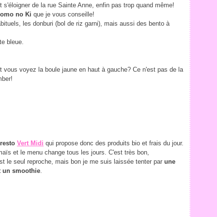
 s'éloigner de la rue Sainte Anne, enfin pas trop quand même!
omo no Ki
que je vous conseille!
abituels, les donburi (bol de riz garni), mais aussi des bento à
te bleue.
Et vous voyez la boule jaune en haut à gauche? Ce n'est pas de la
mber!
 resto
Vert Midi
qui propose donc des produits bio et frais du jour.
aïs et le menu change tous les jours. C'est très bon,
st le seul reproche, mais bon je me suis laissée tenter par
une
t un smoothie
.