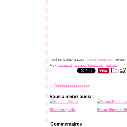
Posté par Orichan à 11:50 -
Commentaires [
…
]
- Permalien 
Tags:
Restaurant
,
japonais
,
Momo no ki
,
Vert midi
Zzzzzzzzzzzzzzzzzz
Vous aimerez aussi :
Bisou crêperie
Braun Notes coff
Commentaires