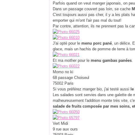
Parfois quand on veut manger japonais, on peut
Dans un passage couvert pas loin, se cache
M
C'est toujours aussi pas cher, il y a les plats h
emporter qui m'ont l'air pas mal du tout!
Par contre, attention, ils ne prennent pas la car
J'ai opté pour le
menu porc pané
, un délice. 
glace, mais un hachis de pomme de terre à to
Et ma mother pour le
menu gambas panées
.
Momo no ki
68 passage Choiseul
75002 Paris
Si vous préférez manger bio, j'ai testé aussi
le
Les salades sont servies dans une galette de m
malheureusement l'addition monte très vite, c'e
salade de fruits composée par mes soins, e
Vert Midi
9 rue aux ours
75003 Paris