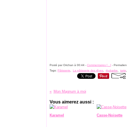
Posté par Orichan à 00:44 -
Commentaires [
…
]
- Permalien
Tags:
Pâtisserie
,
La pâtisserie des rêves
,
rhubarbe
,
tarte
Mon Magnum à moi
Vous aimerez aussi :
Karamel
Casse-Noisette