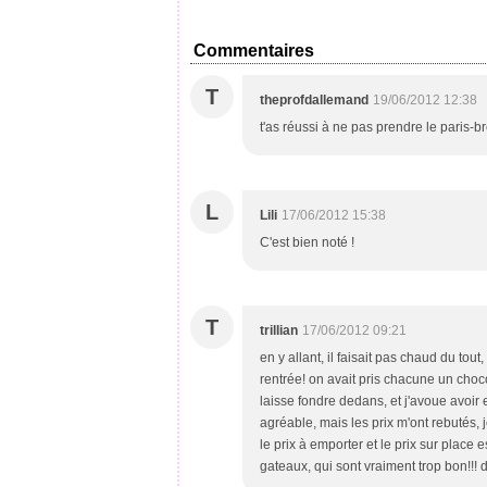
Commentaires
T
theprofdallemand
19/06/2012 12:38
t'as réussi à ne pas prendre le paris-br
L
Lili
17/06/2012 15:38
C'est bien noté !
T
trillian
17/06/2012 09:21
en y allant, il faisait pas chaud du tout
rentrée! on avait pris chacune un cho
laisse fondre dedans, et j'avoue avoir eu
agréable, mais les prix m'ont rebutés, 
le prix à emporter et le prix sur place 
gateaux, qui sont vraiment trop bon!!! d