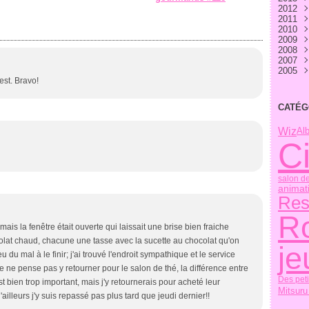
2012
Aoû
Sep
Oct
Nov
Déc
2011
Juill
Aoû
Sep
Oct
Nov
Déc
2010
Juin
Juill
Aoû
Sep
Oct
Nov
Déc
2009
Mai
Juin
Juill
Aoû
Sep
Oct
Nov
Déc
2008
Avri
Mai
Juin
Juill
Aoû
Sep
Oct
Nov
Déc
2007
Mar
Avri
Mai
Juin
Juill
Aoû
Sep
Oct
Nov
Déc
2005
Févr
Mar
Avri
Mai
Juin
Juill
Aoû
Sep
Oct
Nov
Déc
est. Bravo!
Janv
Févr
Mar
Avri
Mai
Juin
Juill
Aoû
Sep
Oct
Nov
Avri
Janv
Févr
Mar
Avri
Mai
Juin
Juill
Aoû
Sep
Oct
Janv
Févr
Mar
Avri
Mai
Juin
Juill
Aoû
Sep
CATÉG
Janv
Févr
Mar
Avri
Mai
Juin
Juill
Aoû
Janv
Févr
Mar
Avri
Mai
Juin
Juill
Wiz
Alb
Janv
Févr
Mar
Avri
Mai
Mar
C
Janv
Févr
Mar
Avri
Janv
Févr
Mar
Janv
Févr
Janv
salon de
animat
Res
R
, mais la fenêtre était ouverte qui laissait une brise bien fraiche
colat chaud, chacune une tasse avec la sucette au chocolat qu'on
j
 du mal à le finir; j'ai trouvé l'endroit sympathique et le service
je ne pense pas y retourner pour le salon de thé, la différence entre
Des peti
est bien trop important, mais j'y retournerais pour acheté leur
Mitsuru
'ailleurs j'y suis repassé pas plus tard que jeudi dernier!!