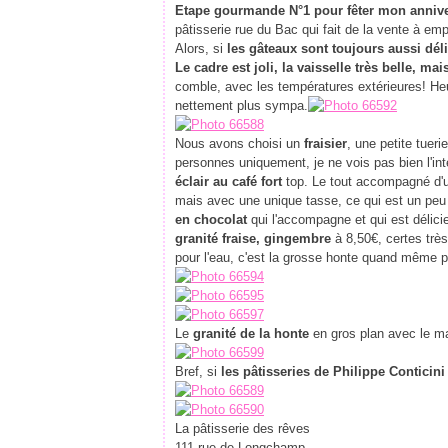
Etape gourmande N°1 pour fêter mon anniv
pâtisserie rue du Bac qui fait de la vente à emp
Alors, si
les gâteaux sont toujours aussi déli
Le cadre est joli, la vaisselle très belle, m
comble, avec les températures extérieures! Heur
nettement plus sympa.
Nous avons choisi un
fraisier
, une petite tueri
personnes uniquement, je ne vois pas bien l'int
éclair au café fort
top. Le tout accompagné d
mais avec une unique tasse, ce qui est un peu 
en chocolat
qui l'accompagne et qui est délicie
granité fraise, gingembre
à 8,50€, certes trè
pour l'eau, c'est la grosse honte quand même po
Le
granité de la honte
en gros plan avec le maî
Bref, si
les pâtisseries de Philippe Conticin
La pâtisserie des rêves
111 rue de Longchamp