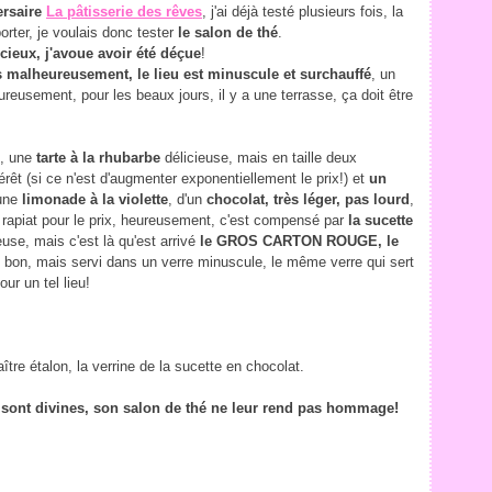
ersaire
La pâtisserie des rêves
, j'ai déjà testé plusieurs fois, la
orter, je voulais donc tester
le salon de thé
.
cieux, j'avoue avoir été déçue
!
ais malheureusement, le lieu est minuscule et surchauffé
, un
eusement, pour les beaux jours, il y a une terrasse, ça doit être
e, une
tarte à la rhubarbe
délicieuse, mais en taille deux
érêt (si ce n'est d'augmenter exponentiellement le prix!) et
un
'une
limonade à la violette
, d'un
chocolat, très léger, pas lourd
,
rapiat pour le prix, heureusement, c'est compensé par
la sucette
use, mais c'est là qu'est arrivé
le GROS CARTON ROUGE, le
s bon, mais servi dans un verre minuscule, le même verre qui sert
ur un tel lieu!
tre étalon, la verrine de la sucette en chocolat.
i sont divines, son salon de thé ne leur rend pas hommage!