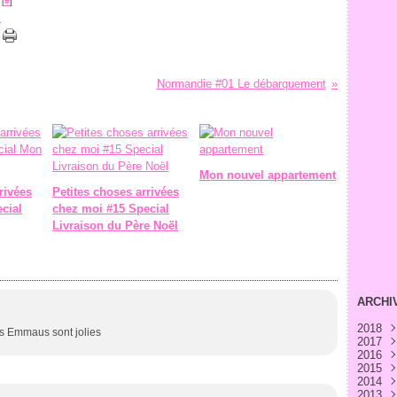
 [
#
]
e
Normandie #01 Le débarquement
Mon nouvel appartement
rivées
Petites choses arrivées
cial
chez moi #15 Special
Livraison du Père Noël
ARCHI
2018
ses Emmaus sont jolies
2017
Avri
2016
Févr
Déc
2015
Janv
Nov
Déc
2014
Oct
Nov
Déc
2013
Sep
Oct
Nov
Déc