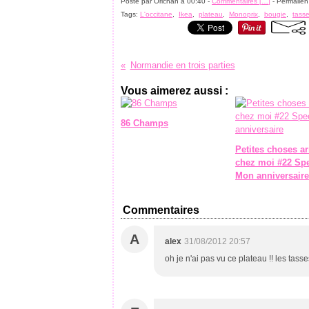
Posté par Orichan à 00:40 -
Commentaires [
…
]
- Permalien
Tags:
L'occitane
,
Ikea
,
plateau
,
Monoprix
,
bougie
,
tass
Normandie en trois parties
Vous aimerez aussi :
86 Champs
Petites choses ar
chez moi #22 Spe
Mon anniversaire
Commentaires
A
alex
31/08/2012 20:57
oh je n'ai pas vu ce plateau !! les tas