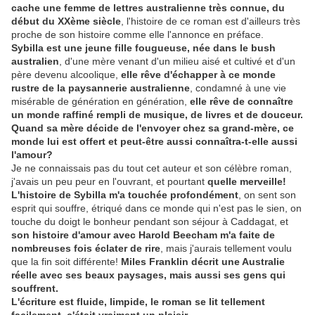
cache une femme de lettres australienne très connue, du
début du XXème siècle
, l'histoire de ce roman est d'ailleurs très
proche de son histoire comme elle l'annonce en préface.
Sybilla est une jeune fille fougueuse, née dans le bush
australien
, d'une mère venant d'un milieu aisé et cultivé et d'un
père devenu alcoolique,
elle rêve d'échapper à ce monde
rustre de la paysannerie australienne
, condamné à une vie
misérable de génération en génération,
elle rêve de connaître
un monde raffiné rempli de musique, de livres et de douceur.
Quand sa mère décide de l'envoyer chez sa grand-mère, ce
monde lui est offert et peut-être aussi connaîtra-t-elle aussi
l'amour?
Je ne connaissais pas du tout cet auteur et son célèbre roman,
j'avais un peu peur en l'ouvrant, et pourtant
quelle merveille!
L'histoire de Sybilla m'a touchée profondément
, on sent son
esprit qui souffre, étriqué dans ce monde qui n'est pas le sien, on
touche du doigt le bonheur pendant son séjour à Caddagat, et
son histoire d'amour avec Harold Beecham m'a faite de
nombreuses fois éclater de rire
, mais j'aurais tellement voulu
que la fin soit différente!
Miles Franklin décrit une Australie
réelle avec ses beaux paysages, mais aussi ses gens qui
souffrent.
L'écriture est fluide, limpide, le roman se lit tellement