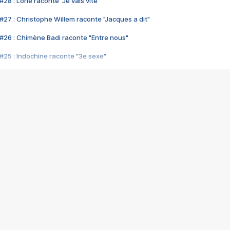
28 : Lorie raconte "Je vais vite"
#27 : Christophe Willem raconte "Jacques a dit"
#26 : Chimène Badi raconte "Entre nous"
#25 : Indochine raconte "3e sexe"
#24 : Zaho raconte "C'est chelou"
#23 : Patrick Bruel raconte "Au café des délices"
#22 : Kyo raconte "Le chemin"
#21 : Nolwenn Leroy raconte "Cassé"
#20 : Patrick Hernandez raconte "Born to be alive"
#19 : Lorie raconte "Près de moi"
#18 : Michael Jones raconte "A nos actes manqués" (avec Jean-Jacque
#17 : Khaled raconte "Aïcha"
#16 : Corneille raconte "Parce qu'on vient de loin"