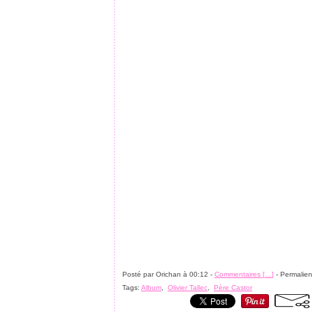
Posté par Orichan à 00:12 -
Commentaires [
…
]
- Permalien
Tags:
Album
,
Olivier Tallec
,
Père Castor