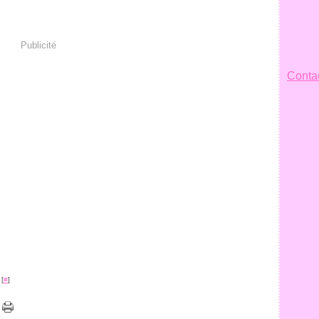
Publicité
Contac
 [
#
]