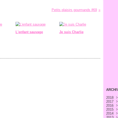
Petits plaisirs gourmands #69
L'enfant sauvage
Je suis Charlie
ARCHI
2018
2017
Avri
2016
Févr
Déc
2015
Janv
Nov
Déc
2014
Oct
Nov
Déc
2013
Sep
Oct
Nov
Déc