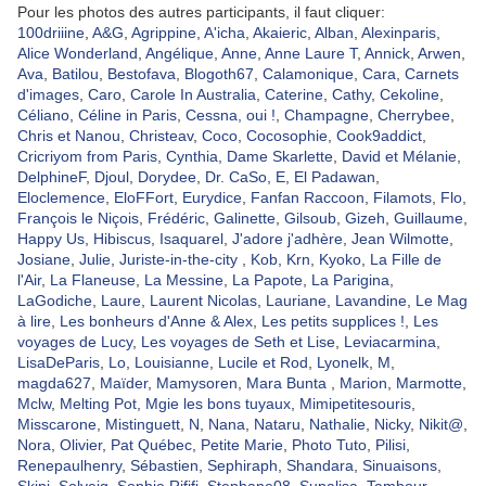
Pour les photos des autres participants, il faut cliquer:
100driiine
,
A&G
,
Agrippine
,
A'icha
,
Akaieric
,
Alban
,
Alexinparis
,
Alice Wonderland
,
Angélique
,
Anne
,
Anne Laure T
,
Annick
,
Arwen
,
Ava
,
Batilou
,
Bestofava
,
Blogoth67
,
Calamonique
,
Cara
,
Carnets
d'images
,
Caro
,
Carole In Australia
,
Caterine
,
Cathy
,
Cekoline
,
Céliano
,
Céline in Paris
,
Cessna, oui !
,
Champagne
,
Cherrybee
,
Chris et Nanou
,
Christeav
,
Coco
,
Cocosophie
,
Cook9addict
,
Cricriyom from Paris
,
Cynthia
,
Dame Skarlette
,
David et Mélanie
,
DelphineF
,
Djoul
,
Dorydee
,
Dr. CaSo
,
E
,
El Padawan
,
Eloclemence
,
EloFFort
,
Eurydice
,
Fanfan Raccoon
,
Filamots
,
Flo
,
François le Niçois
,
Frédéric
,
Galinette
,
Gilsoub
,
Gizeh
,
Guillaume
,
Happy Us
,
Hibiscus
,
Isaquarel
,
J'adore j'adhère
,
Jean Wilmotte
,
Josiane
,
Julie
,
Juriste-in-the-city
,
Kob
,
Krn
,
Kyoko
,
La Fille de
l'Air
,
La Flaneuse
,
La Messine
,
La Papote
,
La Parigina
,
LaGodiche
,
Laure
,
Laurent Nicolas
,
Lauriane
,
Lavandine
,
Le Mag
à lire
,
Les bonheurs d'Anne & Alex
,
Les petits supplices !
,
Les
voyages de Lucy
,
Les voyages de Seth et Lise
,
Leviacarmina
,
LisaDeParis
,
Lo
,
Louisianne
,
Lucile et Rod
,
Lyonelk
,
M
,
magda627
,
Maïder
,
Mamysoren
,
Mara Bunta
,
Marion
,
Marmotte
,
Mclw
,
Melting Pot
,
Mgie les bons tuyaux
,
Mimipetitesouris
,
Misscarone
,
Mistinguett
,
N
,
Nana
,
Nataru
,
Nathalie
,
Nicky
,
Nikit@
,
Nora
,
Olivier
,
Pat Québec
,
Petite Marie
,
Photo Tuto
,
Pilisi
,
Renepaulhenry
,
Sébastien
,
Sephiraph
,
Shandara
,
Sinuaisons
,