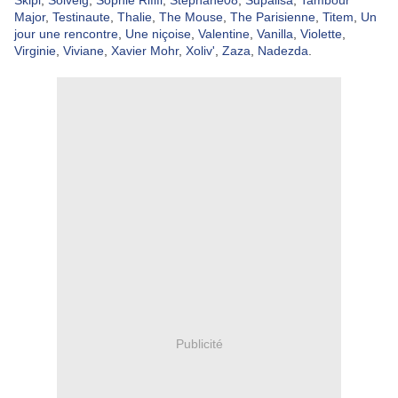
Skipi
,
Solveig
,
Sophie Rififi
,
Stephane08
,
Supalisa
,
Tambour
Major
,
Testinaute
,
Thalie
,
The Mouse
,
The Parisienne
,
Titem
,
Un
jour une rencontre
,
Une niçoise
,
Valentine
,
Vanilla
,
Violette
,
Virginie
,
Viviane
,
Xavier Mohr
,
Xoliv'
,
Zaza
,
Nadezda
.
Publicité