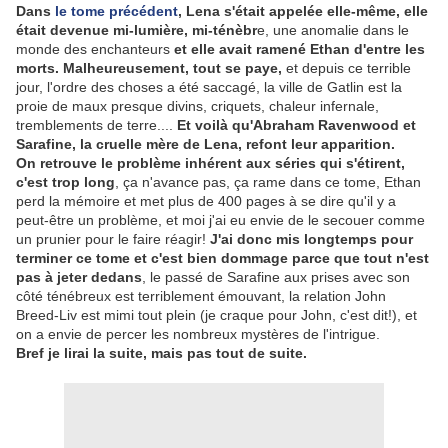
Dans
le tome précédent
, Lena s'était appelée elle-même, elle
était devenue mi-lumière, mi-ténèbr
e, une anomalie dans le
monde des enchanteurs
et elle avait ramené Ethan d'entre les
morts. Malheureusement, tout se paye,
et depuis ce terrible
jour, l'ordre des choses a été saccagé, la ville de Gatlin est la
proie de maux presque divins, criquets, chaleur infernale,
tremblements de terre....
Et voilà qu'Abraham Ravenwood et
Sarafine, la cruelle mère de Lena, refont leur apparition.
On retrouve le problème inhérent aux séries qui s'étirent,
c'est trop long
, ça n'avance pas, ça rame dans ce tome, Ethan
perd la mémoire et met plus de 400 pages à se dire qu'il y a
peut-être un problème, et moi j'ai eu envie de le secouer comme
un prunier pour le faire réagir!
J'ai donc mis longtemps pour
terminer ce tome et c'est bien dommage parce que tout n'est
pas à jeter dedans
, le passé de Sarafine aux prises avec son
côté ténébreux est terriblement émouvant, la relation John
Breed-Liv est mimi tout plein (je craque pour John, c'est dit!), et
on a envie de percer les nombreux mystères de l'intrigue.
Bref je lirai la suite, mais pas tout de suite.