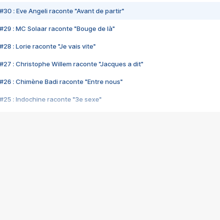
#30 : Eve Angeli raconte "Avant de partir"
#29 : MC Solaar raconte "Bouge de là"
28 : Lorie raconte "Je vais vite"
#27 : Christophe Willem raconte "Jacques a dit"
#26 : Chimène Badi raconte "Entre nous"
#25 : Indochine raconte "3e sexe"
#24 : Zaho raconte "C'est chelou"
#23 : Patrick Bruel raconte "Au café des délices"
#22 : Kyo raconte "Le chemin"
#21 : Nolwenn Leroy raconte "Cassé"
#20 : Patrick Hernandez raconte "Born to be alive"
#19 : Lorie raconte "Près de moi"