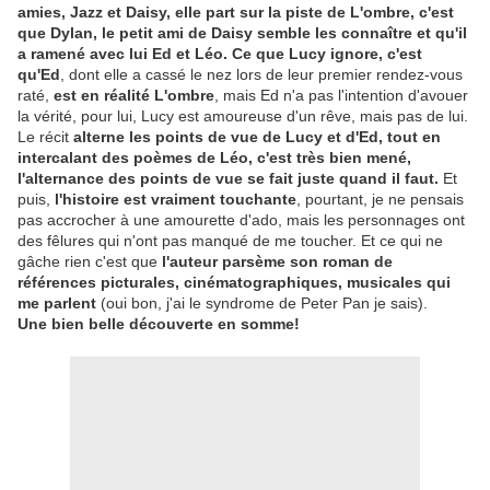
amies, Jazz et Daisy, elle part sur la piste de L'ombre, c'est
que Dylan, le petit ami de Daisy semble les connaître et qu'il
a ramené avec lui Ed et Léo. Ce que Lucy ignore, c'est
qu'Ed
, dont elle a cassé le nez lors de leur premier rendez-vous
raté,
est en réalité L'ombre
, mais Ed n'a pas l'intention d'avouer
la vérité, pour lui, Lucy est amoureuse d'un rêve, mais pas de lui.
Le récit
alterne les points de vue de Lucy et d'Ed, tout en
intercalant des poèmes de Léo, c'est très bien mené,
l'alternance des points de vue se fait juste quand il faut.
Et
puis,
l'histoire est vraiment touchante
, pourtant, je ne pensais
pas accrocher à une amourette d'ado, mais les personnages ont
des fêlures qui n'ont pas manqué de me toucher. Et ce qui ne
gâche rien c'est que
l'auteur parsème son roman de
références picturales, cinématographiques, musicales qui
me parlent
(oui bon, j'ai le syndrome de Peter Pan je sais).
Une bien belle découverte en somme!