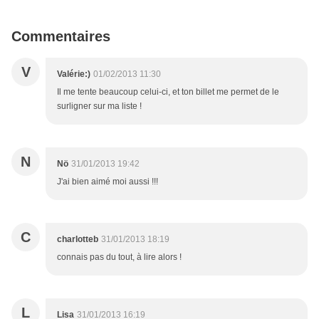
Commentaires
V
Valérie:)
01/02/2013 11:30
Il me tente beaucoup celui-ci, et ton billet me permet de le
surligner sur ma liste !
N
Nö
31/01/2013 19:42
J'ai bien aimé moi aussi !!!
C
charlotteb
31/01/2013 18:19
connais pas du tout, à lire alors !
L
Lisa
31/01/2013 16:19