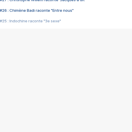
#26 : Chimène Badi raconte "Entre nous"
#25 : Indochine raconte "3e sexe"
#24 : Zaho raconte "C'est chelou"
#23 : Patrick Bruel raconte "Au café des délices"
#22 : Kyo raconte "Le chemin"
#21 : Nolwenn Leroy raconte "Cassé"
#20 : Patrick Hernandez raconte "Born to be alive"
#19 : Lorie raconte "Près de moi"
#18 : Michael Jones raconte "A nos actes manqués" (avec Jean-Jacque
#17 : Khaled raconte "Aïcha"
#16 : Corneille raconte "Parce qu'on vient de loin"
#15 : Indochine raconte "L'aventurier"