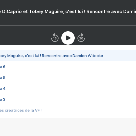
 DiCaprio et Tobey Maguire, c'est lui ! Rencontre avec Dam
bey Maguire, c'est lui ! Rencontre avec Damien Witecka
e 6
e 5
e 4
e 3
s créatrices de la VF !
e 2
e 1