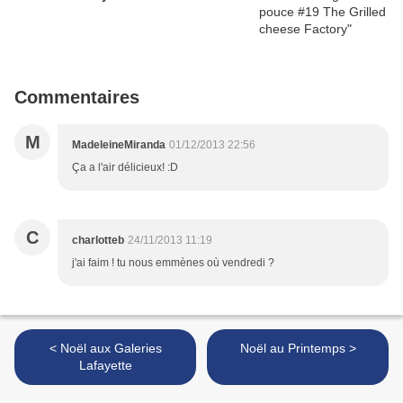
Commentaires
M
MadeleineMiranda
01/12/2013 22:56
Ça a l'air délicieux! :D
C
charlotteb
24/11/2013 11:19
j'ai faim ! tu nous emmènes où vendredi ?
< Noël aux Galeries
Noël au Printemps >
Lafayette