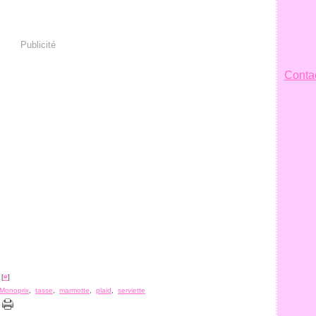
Publicité
Contac
 [
#
]
Monoprix
,
tasse
,
marmotte
,
plaid
,
serviette