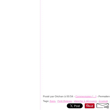
Posté par Orichan à 00:54 -
Commentaires [
…
]
- Permalien
Tags:
Asos
,
Petit Bateau
,
planche à découper
,
écureuil
,