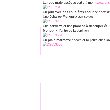
La
robe matelassée
assortie à mon
sweat gris
Un
pull avec des coudières coeur
de chez
A
Une
écharpe Monoprix
aux soldes.
Une
serviette
et une
planche à découper écur
Monoprix
, l'antre de la perdition.
Un
plaid marmotte
encore et toujours chez
Mo