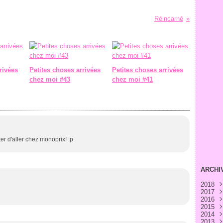
Réincarné
rivées
Petites choses arrivées
Petites choses arrivées
chez moi #43
chez moi #41
ter d'aller chez monoprix! :p
ARCHI
2018
2017
Avri
2016
Févr
Déc
2015
Janv
Nov
Déc
2014
Oct
Nov
Déc
2013
Sep
Oct
Nov
Déc