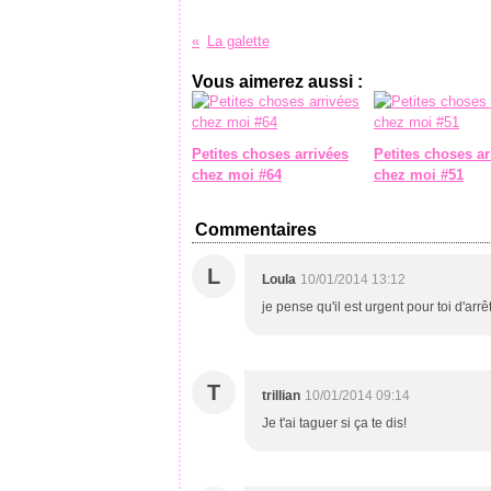
La galette
Vous aimerez aussi :
Petites choses arrivées
Petites choses ar
chez moi #64
chez moi #51
Commentaires
L
Loula
10/01/2014 13:12
je pense qu'il est urgent pour toi d'arrê
T
trillian
10/01/2014 09:14
Je t'ai taguer si ça te dis!