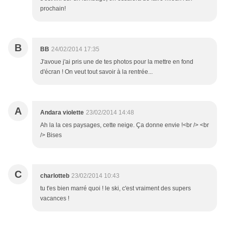
prochain!
B
BB
24/02/2014 17:35
J'avoue j'ai pris une de tes photos pour la mettre en fond
d'écran ! On veut tout savoir à la rentrée...
A
Andara violette
23/02/2014 14:48
Ah la la ces paysages, cette neige. Ça donne envie !<br /> <br
/> Bises
C
charlotteb
23/02/2014 10:43
tu t'es bien marré quoi ! le ski, c'est vraiment des supers
vacances !