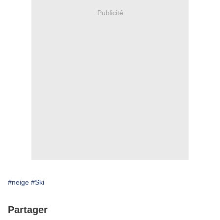
Publicité
#neige
#Ski
Partager