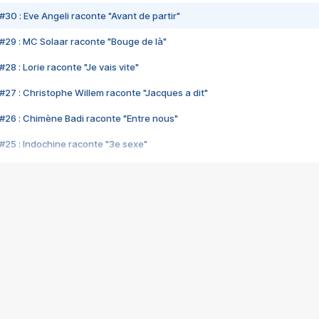
#30 : Eve Angeli raconte "Avant de partir"
#29 : MC Solaar raconte "Bouge de là"
28 : Lorie raconte "Je vais vite"
#27 : Christophe Willem raconte "Jacques a dit"
#26 : Chimène Badi raconte "Entre nous"
#25 : Indochine raconte "3e sexe"
#24 : Zaho raconte "C'est chelou"
#23 : Patrick Bruel raconte "Au café des délices"
#22 : Kyo raconte "Le chemin"
#21 : Nolwenn Leroy raconte "Cassé"
#20 : Patrick Hernandez raconte "Born to be alive"
#19 : Lorie raconte "Près de moi"