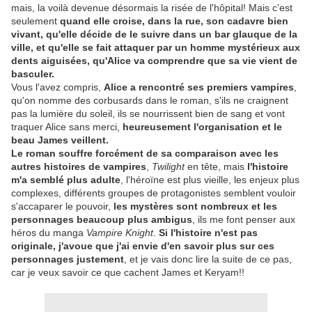
mais, la voilà devenue désormais la risée de l'hôpital! Mais c'est
seulement
quand elle croise, dans la rue, son cadavre bien
vivant, qu'elle décide de le suivre dans un bar glauque de la
ville, et qu'elle se fait attaquer par un homme mystérieux aux
dents aiguisées, qu'Alice va comprendre que sa vie vient de
basculer.
Vous l'avez compris,
Alice a rencontré ses premiers vampires
,
qu'on nomme des corbusards dans le roman, s'ils ne craignent
pas la lumière du soleil, ils se nourrissent bien de sang et vont
traquer Alice sans merci,
heureusement l'organisation et le
beau James veillent.
Le roman souffre forcément de sa comparaison avec les
autres histoires de vampires
,
Twilight
en tête, mais
l'histoire
m'a semblé plus adulte
, l'héroïne est plus vieille, les enjeux plus
complexes, différents groupes de protagonistes semblent vouloir
s'accaparer le pouvoir,
les mystères sont nombreux et les
personnages beaucoup plus ambigus
, ils me font penser aux
héros du manga
Vampire Knight
.
Si l'histoire n'est pas
originale, j'avoue que j'ai envie d'en savoir plus sur ces
personnages justement
, et je vais donc lire la suite de ce pas,
car je veux savoir ce que cachent James et Keryam!!