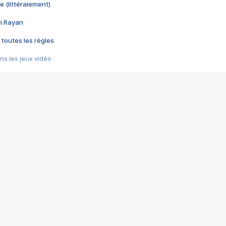
e (littéralement)
im Rayan
 toutes les règles
s les jeux vidéo
us choquant de Rockstar ? - Le scandale BULLY
e plus moche de Steam
du RÊVE tourne au CAUCHEMAR
pendant 8 heures
it… à tort
umiliés par un jeu vidéo
ire - Final Fantasy 8
ti un empire - Age of Empires
story DOFUS