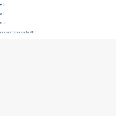
e 5
e 4
e 3
s créatrices de la VF !
e 2
e 1
e Mektoub My Love arrive enfin ! Rencontre avec Shaïn Boumedine et Sal
i : après Toni en famille
elle réalise le bouleversant Dites lui que je l'aime
ais ! Rencontre autour de Vie privée de Rebecca Zlotowski
 de Marguerite, Grave... Rencontre avec Ella Rumpf
 Les Rêveurs, un film intime sur la santé mentale