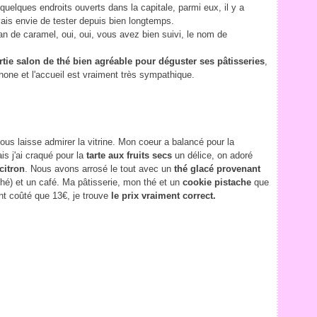
uelques endroits ouverts dans la capitale, parmi eux, il y a
ais envie de tester depuis bien longtemps.
an de caramel, oui, oui, vous avez bien suivi, le nom de
tie salon de thé bien agréable pour déguster ses pâtisseries
,
one et l'accueil est vraiment très sympathique.
e vous laisse admirer la vitrine. Mon coeur a balancé pour la
s j'ai craqué pour la
tarte aux fruits secs
un délice, on adoré
citron
. Nous avons arrosé le tout avec un
thé glacé provenant
hé) et un café. Ma pâtisserie, mon thé et un
cookie pistache
que
ont coûté que 13€, je trouve
le prix vraiment correct.