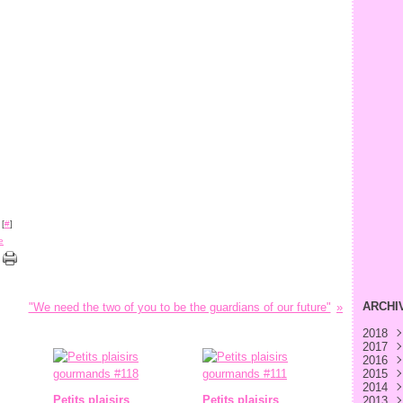
 [
#
]
e
ARCHI
"We need the two of you to be the guardians of our future"
2018
2017
Avri
2016
Févr
Déc
2015
Janv
Nov
Déc
2014
Oct
Nov
Déc
Petits plaisirs
Petits plaisirs
2013
Sep
Oct
Nov
Déc