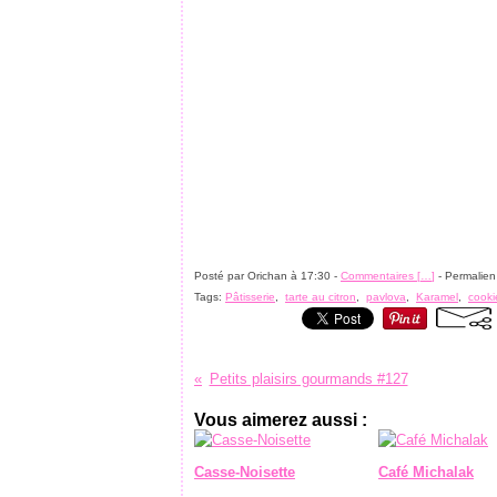
Posté par Orichan à 17:30 -
Commentaires [
…
]
- Permalien
Tags:
Pâtisserie
,
tarte au citron
,
pavlova
,
Karamel
,
cooki
Petits plaisirs gourmands #127
Vous aimerez aussi :
Casse-Noisette
Café Michalak