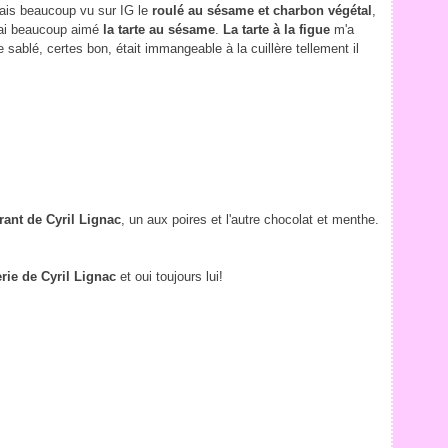
avais beaucoup vu sur IG le
roulé au sésame et charbon végétal
,
j'ai beaucoup aimé
la tarte au sésame
.
La tarte à la figue
m'a
sablé, certes bon, était immangeable à la cuillère tellement il
rant de Cyril Lignac
, un aux poires et l'autre chocolat et menthe.
rie de Cyril Lignac
et oui toujours lui!