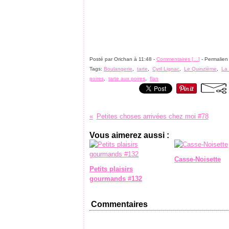
Posté par Orichan à 11:48 -
Commentaires [
…
]
- Permalien 
Tags:
Boulangerie
,
tarte
,
Cyril Lignac
,
Le Quinzième
,
La
poires
,
tarte aux poires
,
flan
Petites choses arrivées chez moi #78
Vous aimerez aussi :
Casse-Noisette
Petits plaisirs
gourmands #132
Commentaires