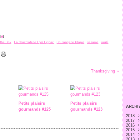
[
#
]
 thé Box
,
La chocolaterie Cyril Lignac
,
Boulangerie Utopie
,
sésame
,
roulé
,
Thanksgiving
Petits plaisirs
Petits plaisirs
ARCHI
gourmands #125
gourmands #123
2018
2017
Avri
2016
Févr
Déc
2015
Janv
Nov
Déc
2014
Oct
Nov
Déc
2013
Sep
Oct
Nov
Déc