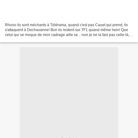
Rhooo ils sont méchants à Télérama, quand c'est pas Cauet qui prend, ils
s'attaquent à Dechavanne! Bon ils restent sur TF1 quand même hein! Que
celui qui se moque de mon cadrage aille se... non je ne la fais pas celle-là,
c'est trop vulgaire! Mais vous...