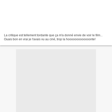
La critique est tellement tordante que ça m'a donné envie de voir le film...
Ouais bon en vrai je l'avais vu au ciné, trop la hooooooooooooonte!