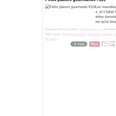
Les nouvelles
s, et il falla
etites dommag
res qu'un boun
Posté par Orichan à 14:54 -
Commentaires [
…
]
- Permalien
Tags:
Picard
,
Marks and Spencer
,
Starbucks
,
chocolat
,
t
Biscuiteers