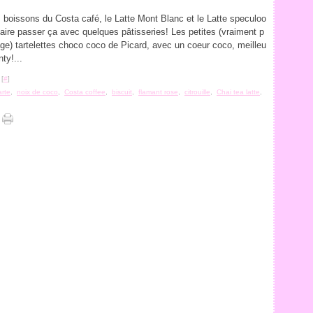
 boissons du Costa café, le Latte Mont Blanc et le Latte speculoo
it faire passer ça avec quelques pâtisseries! Les petites (vraiment p
e) tartelettes choco coco de Picard, avec un coeur coco, meilleu
ty!...
 [
#
]
arte
,
noix de coco
,
Costa coffee
,
biscuit
,
flamant rose
,
citrouille
,
Chai tea latte
,