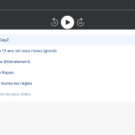
 DayZ
 a 13 ans (et vous l'avez ignoré)
e (littéralement)
im Rayan
 toutes les règles
s les jeux vidéo
us choquant de Rockstar ? - Le scandale BULLY
e plus moche de Steam
du RÊVE tourne au CAUCHEMAR