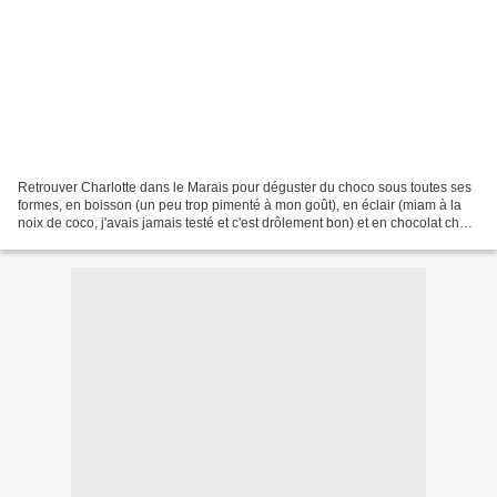
Retrouver Charlotte dans le Marais pour déguster du choco sous toutes ses
formes, en boisson (un peu trop pimenté à mon goût), en éclair (miam à la
noix de coco, j'avais jamais testé et c'est drôlement bon) et en chocolat chez
Cacao et chocolat (par contre...