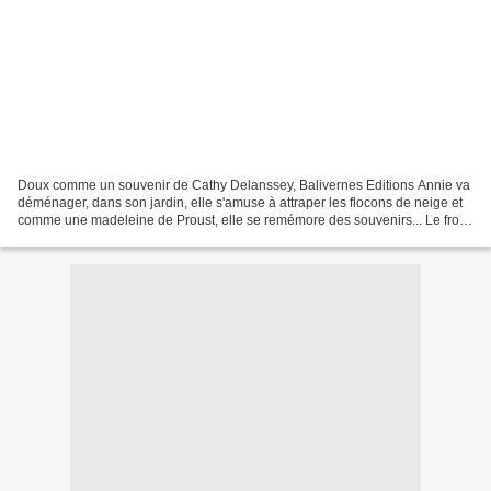
Doux comme un souvenir de Cathy Delanssey, Balivernes Editions Annie va
déménager, dans son jardin, elle s'amuse à attraper les flocons de neige et
comme une madeleine de Proust, elle se remémore des souvenirs... Le froid
de le neige lui rappelle les...