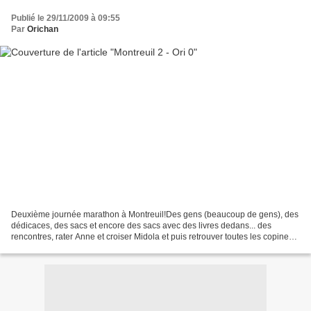
Publié le 29/11/2009 à 09:55
Par
Orichan
Deuxième journée marathon à Montreuil!Des gens (beaucoup de gens), des
dédicaces, des sacs et encore des sacs avec des livres dedans... des
rencontres, rater Anne et croiser Midola et puis retrouver toutes les copines
(Mammig, Lucie et Lisa) bien sûr....