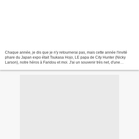
Chaque année, je dis que je n'y retournerai pas, mais cette année l'invité
phare du Japan expo était Tsukasa Hojo, LE papa de City Hunter (Nicky
Larson), notre héros à Faridou et moi. J'ai un souvenir très net, d'une
discussion menée sur le chemin du...