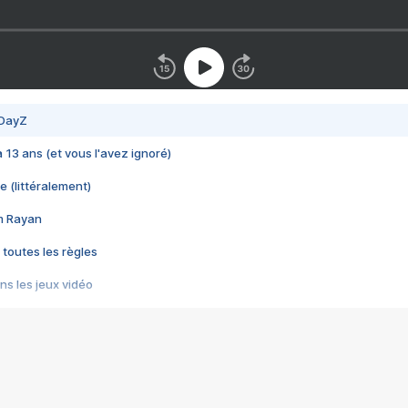
 DayZ
 a 13 ans (et vous l'avez ignoré)
e (littéralement)
im Rayan
 toutes les règles
s les jeux vidéo
us choquant de Rockstar ? - Le scandale BULLY
e plus moche de Steam
du RÊVE tourne au CAUCHEMAR