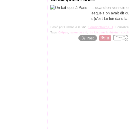
... quand on s'ennuie 
lesquels on avait dit q
s (c'est Le loir dans la t
Posté par Orichan à 00:32 -
Commentaires [
…
]
- Permalien
Tags:
Crêpes
,
salon de thé
,
Le loir dans la théière
,
coccin