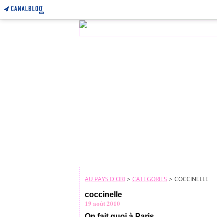
AU PAYS D'ORI
>
CATEGORIES
>
COCCINELLE
coccinelle
19 août 2010
On fait quoi à Paris...