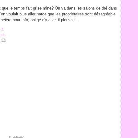
et que le temps fait grise mine? On va dans les salons de thé dans
u'on voulait plus aller parce que les propriétaires sont désagréable
héière pour info, obligé d'y aller, il pleuvait...
 [
#
]
elle
Publicité