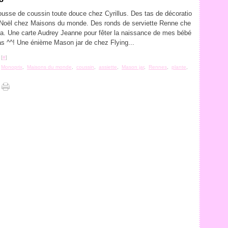
usse de coussin toute douce chez Cyrillus. Des tas de décoratio
Noël chez Maisons du monde. Des ronds de serviette Renne che
. Une carte Audrey Jeanne pour fêter la naissance de mes bébé
as ^^! Une énième Mason jar de chez Flying...
 [
#
]
,
Monoprix
,
Maisons du monde
,
coussin
,
assiette
,
Mason jar
,
Rennes
,
plante
,