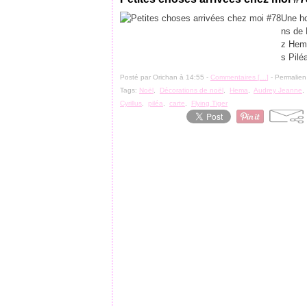
Une ho
ns de 
z Hema
s Pilé
Posté par Orichan à 14:55 -
Commentaires [
…
]
- Permalien
Tags:
Noël
,
Décorations de noël
,
Hema
,
Audrey Jeanne
Cyrillus
,
piléa
,
carte
,
Flying Tiger