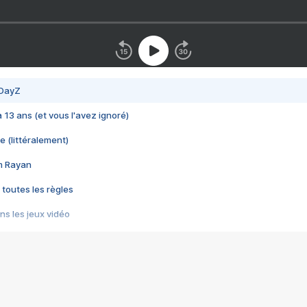
 DayZ
 a 13 ans (et vous l'avez ignoré)
e (littéralement)
im Rayan
 toutes les règles
s les jeux vidéo
us choquant de Rockstar ? - Le scandale BULLY
e plus moche de Steam
du RÊVE tourne au CAUCHEMAR