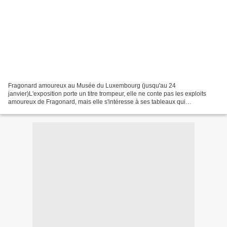
Fragonard amoureux au Musée du Luxembourg (jusqu'au 24
janvier)L'exposition porte un titre trompeur, elle ne conte pas les exploits
amoureux de Fragonard, mais elle s'intéresse à ses tableaux qui
représentent des amoureux et l'amour en général. Au fil...