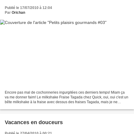
Publié le 17/07/2010 à 12:04
Par
Orichan
Encore pas mal de cochonneries ingurgitées ces derniers temps! Miam ça
va me donner faim! Le milkshake Fraise Tagada chez Quick, oui, oui c'est un
bête milkshake à la fraise avec dessus des fraises Tagada, mais je ne
pouvais pas résister! J'ai testé toutes...
Vacances en douceurs
Publié le 27/04/2010 à 00:21