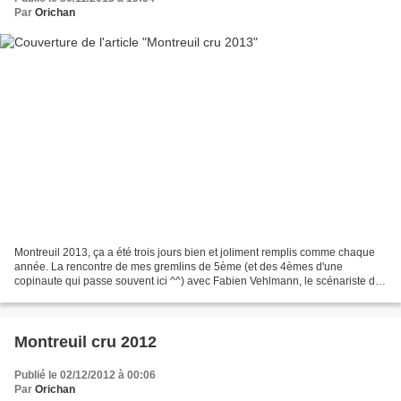
Par
Orichan
Montreuil 2013, ça a été trois jours bien et joliment remplis comme chaque
année. La rencontre de mes gremlins de 5ème (et des 4èmes d'une
copinaute qui passe souvent ici ^^) avec Fabien Vehlmann, le scénariste de
la BD Seuls . On a appris qu'une adaptation...
Montreuil cru 2012
Publié le 02/12/2012 à 00:06
Par
Orichan