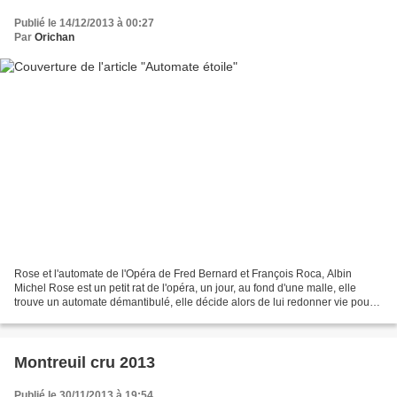
Publié le 14/12/2013 à 00:27
Par
Orichan
Rose et l'automate de l'Opéra de Fred Bernard et François Roca, Albin
Michel Rose est un petit rat de l'opéra, un jour, au fond d'une malle, elle
trouve un automate démantibulé, elle décide alors de lui redonner vie pour
qu'il danse avec elle. L'histoire...
Montreuil cru 2013
Publié le 30/11/2013 à 19:54