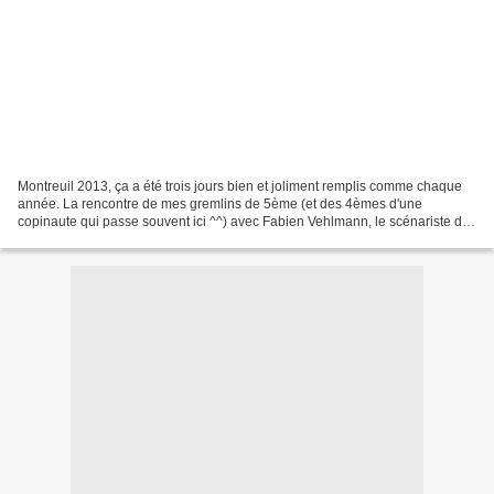
Montreuil 2013, ça a été trois jours bien et joliment remplis comme chaque
année. La rencontre de mes gremlins de 5ème (et des 4èmes d'une
copinaute qui passe souvent ici ^^) avec Fabien Vehlmann, le scénariste de
la BD Seuls . On a appris qu'une adaptation...