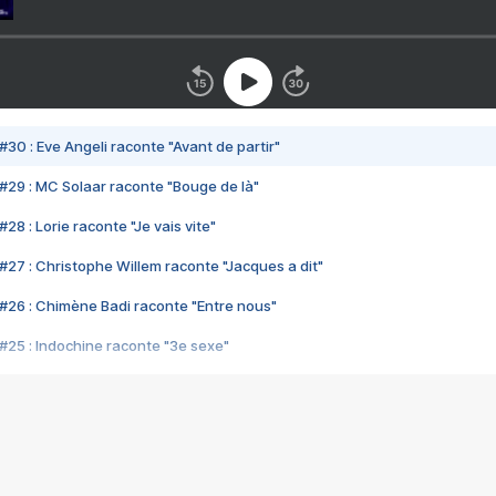
#30 : Eve Angeli raconte "Avant de partir"
#29 : MC Solaar raconte "Bouge de là"
28 : Lorie raconte "Je vais vite"
#27 : Christophe Willem raconte "Jacques a dit"
#26 : Chimène Badi raconte "Entre nous"
#25 : Indochine raconte "3e sexe"
#24 : Zaho raconte "C'est chelou"
#23 : Patrick Bruel raconte "Au café des délices"
#22 : Kyo raconte "Le chemin"