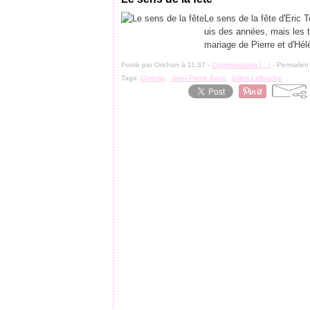
Le sens de la fête d'Eric
uis des années, mais les te
mariage de Pierre et d'Hélé
Posté par Orichan à 11:37 -
Commentaires [
…
]
- Permalien 
Tags:
Cinéma
,
Jean-Pierre Bacri
,
Gilles Lellouche