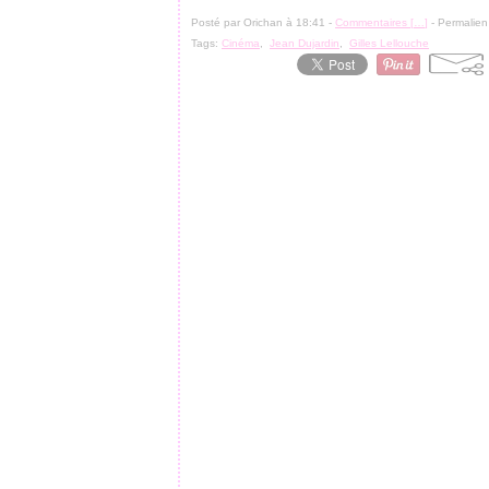
Posté par Orichan à 18:41 -
Commentaires [
…
]
- Permalien
Tags:
Cinéma
,
Jean Dujardin
,
Gilles Lellouche