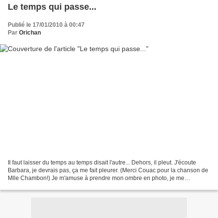
Le temps qui passe...
Publié le 17/01/2010 à 00:47
Par
Orichan
Il faut laisser du temps au temps disait l'autre... Dehors, il pleut. J'écoute
Barbara, je devrais pas, ça me fait pleurer. (Merci Couac pour la chanson de
Mlle Chambon!) Je m'amuse à prendre mon ombre en photo, je me
demande ce qu'en penserait celle...