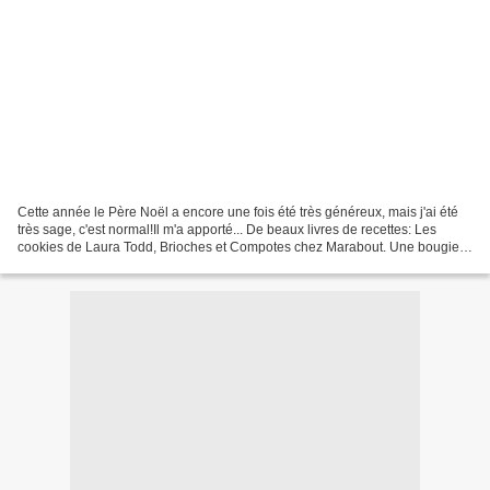
Cette année le Père Noël a encore une fois été très généreux, mais j'ai été
très sage, c'est normal!Il m'a apporté... De beaux livres de recettes: Les
cookies de Laura Todd, Brioches et Compotes chez Marabout. Une bougie
Bonpoint x Iris de Mouy qui sent...