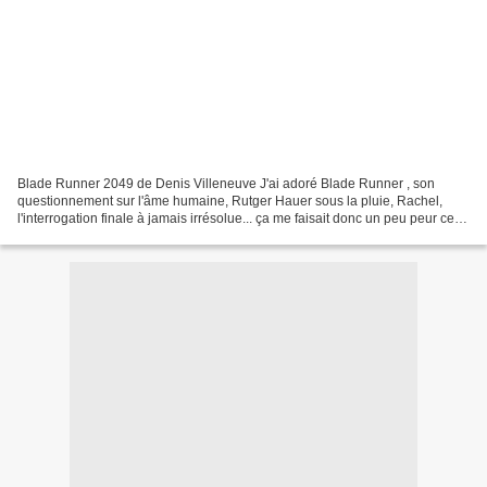
Blade Runner 2049 de Denis Villeneuve J'ai adoré Blade Runner , son
questionnement sur l'âme humaine, Rutger Hauer sous la pluie, Rachel,
l'interrogation finale à jamais irrésolue... ça me faisait donc un peu peur cette
suite, mais si j'avais crié comme...