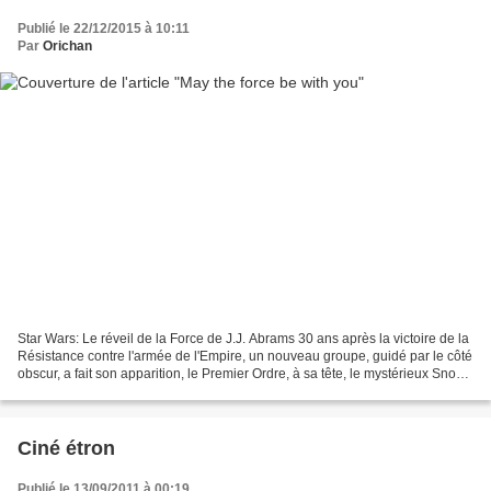
Publié le 22/12/2015 à 10:11
Par
Orichan
Star Wars: Le réveil de la Force de J.J. Abrams 30 ans après la victoire de la
Résistance contre l'armée de l'Empire, un nouveau groupe, guidé par le côté
obscur, a fait son apparition, le Premier Ordre, à sa tête, le mystérieux Snoke
et son sbire masqué,...
Ciné étron
Publié le 13/09/2011 à 00:19