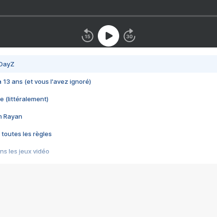
 DayZ
 a 13 ans (et vous l'avez ignoré)
e (littéralement)
im Rayan
 toutes les règles
s les jeux vidéo
us choquant de Rockstar ? - Le scandale BULLY
e plus moche de Steam
du RÊVE tourne au CAUCHEMAR