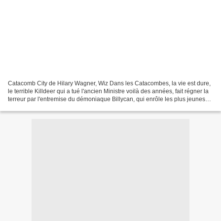
Catacomb City de Hilary Wagner, Wiz Dans les Catacombes, la vie est dure,
le terrible Killdeer qui a tué l'ancien Ministre voilà des années, fait régner la
terreur par l'entremise du démoniaque Billycan, qui enrôle les plus jeunes
dans l'Armée de la mort...