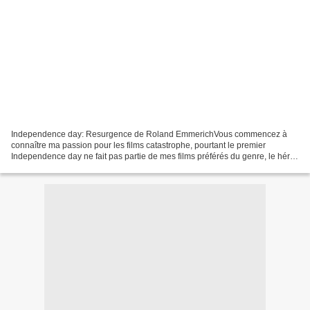
Independence day: Resurgence de Roland EmmerichVous commencez à
connaître ma passion pour les films catastrophe, pourtant le premier
Independence day ne fait pas partie de mes films préférés du genre, le héros
meurent à la fin et je trouve ça nul, j'avais...