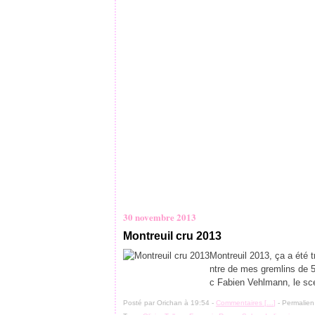
30 novembre 2013
Montreuil cru 2013
Montreuil 2013, ça a été 
ntre de mes gremlins de 
c Fabien Vehlmann, le scé
Posté par Orichan à 19:54 -
Commentaires [
…
]
- Permalien