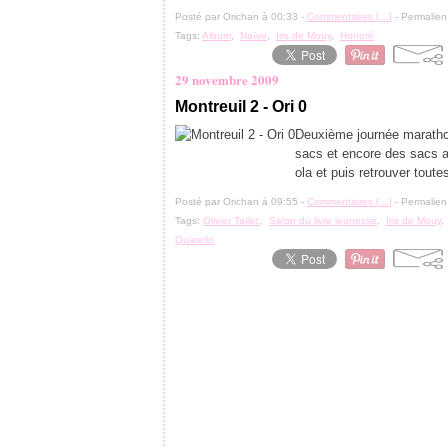
Posté par Orichan à 00:33 -
Commentaires [
…
]
- Permalien
Tags:
Album
,
Naïve
,
Iris de Mouy
,
Honoré
29 novembre 2009
Montreuil 2 - Ori 0
Deuxième journée maratho
sacs et encore des sacs av
ola et puis retrouver toute
Posté par Orichan à 09:55 -
Commentaires [
…
]
- Permalien
Tags:
Olivier Tallec
,
Salon du livre jeunesse
,
Iris de Mouy
Quarello