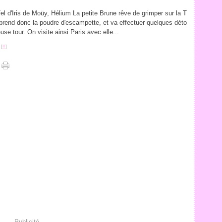
fel d'Iris de Moüy, Hélium La petite Brune rêve de grimper sur la T
e prend donc la poudre d'escampette, et va effectuer quelques déto
use tour. On visite ainsi Paris avec elle...
 [
#
]
Publicité