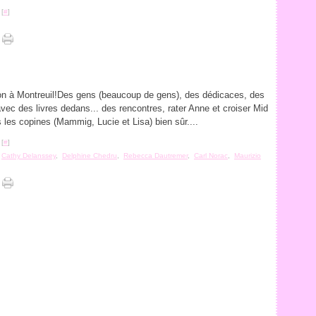
 [
#
]
n à Montreuil!Des gens (beaucoup de gens), des dédicaces, des
ec des livres dedans... des rencontres, rater Anne et croiser Mid
s les copines (Mammig, Lucie et Lisa) bien sûr....
 [
#
]
,
Cathy Delanssey
,
Delphine Chedru
,
Rebecca Dautremer
,
Carl Norac
,
Maurizio