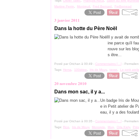
Tags:
Olivier Tallec
,
François Roca
,
Salon du livre jeuness
Martine Perrin
,
Montreuil
,
Fred Bernard
,
FreBernead
3 janvier 2011
Dans la hotte du Père Noël
Il y avait de no
ine parce qu'il fa
rouve sur les blo
s être...
Posté par Orichan à 00:49 -
Commentaires [
…
]
- Permalien
Tags:
Hema
,
100drine
,
Iris de Mouy
,
tasse
,
Le petit ateli
20 novembre 2010
Dans mon sac, il y a...
Un badge Iris de Mou
e in Petit atelier de 
eau, il y a des foular
Posté par Orichan à 00:35 -
Commentaires [
…
]
- Permalien
Tags:
Rice
,
Iris de Mouy
,
Monoprix
,
Mug
,
Orla Kiely
,
Pri