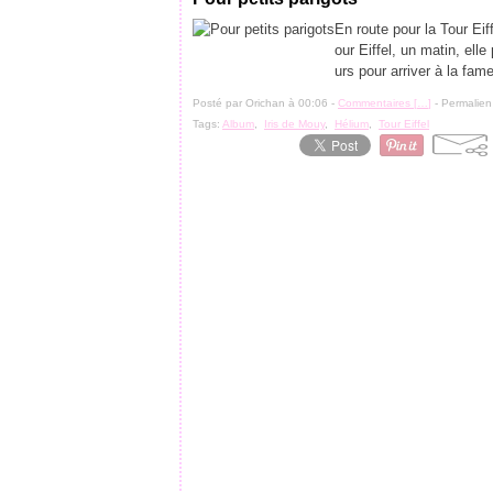
En route pour la Tour Eif
our Eiffel, un matin, ell
urs pour arriver à la fame
Posté par Orichan à 00:06 -
Commentaires [
…
]
- Permalien
Tags:
Album
,
Iris de Mouy
,
Hélium
,
Tour Eiffel