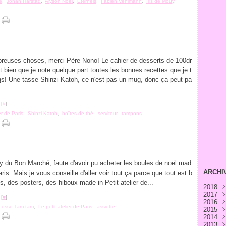
e
,
Johan Harstad
,
Alyson Noël
,
Eternels
,
Fabien Vehlmann
,
Iris de Mouy
,
mbreuses choses, merci Père Nono! Le cahier de desserts de 100dr
ut bien que je note quelque part toutes les bonnes recettes que je t
gs! Une tasse Shinzi Katoh, ce n'est pas un mug, donc ça peut pa
 [
#
]
er de Paris
,
Shinzi Katoh
,
boîtes de thé
,
serviteur
,
tampons
y du Bon Marché, faute d'avoir pu acheter les boules de noël mad
ARCHI
Paris. Mais je vous conseille d'aller voir tout ça parce que tout est b
ds, des posters, des hiboux made in Petit atelier de...
2018
2017
Avri
 [
#
]
2016
Févr
Déc
ncesse Tam tam
,
Le petit atelier de Paris
,
assiette
2015
Janv
Nov
Déc
2014
Oct
Nov
Déc
2013
Sep
Oct
Nov
Déc