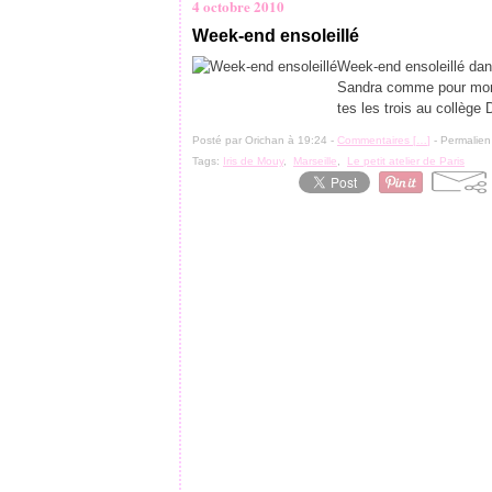
4 octobre 2010
Week-end ensoleillé
Week-end ensoleillé dans
Sandra comme pour mon a
tes les trois au collège
Posté par Orichan à 19:24 -
Commentaires [
…
]
- Permalien
Tags:
Iris de Mouy
,
Marseille
,
Le petit atelier de Paris