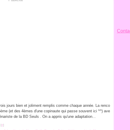
Contac
trois jours bien et joliment remplis comme chaque année. La renco
5ème (et des 4èmes d'une copinaute qui passe souvent ici ^^) ave
nariste de la BD Seuls . On a appris qu'une adaptation...
 [
#
]